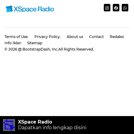
Terms of Use.
Privacy Policy.
About us
Contact
Redaksi
Info Iklan
Sitemap
©
2026
@ BootstrapDash
, Inc.All Rights Reserved.
XSpace Radio
Dapatkan info lengkap disini