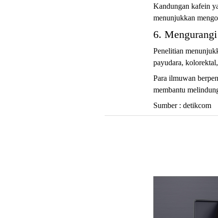
Kandungan kafein ya
menunjukkan mengons
6. Mengurangi
Penelitian menunjukk
payudara, kolorektal,
Para ilmuwan berpend
membantu melindungi 
Sumber : detikcom