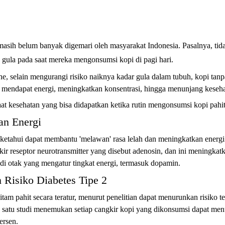
asih belum banyak digemari oleh masyarakat Indonesia. Pasalnya, tida
ula pada saat mereka mengonsumsi kopi di pagi hari.
ne, selain mengurangi risiko naiknya kadar gula dalam tubuh, kopi tanp
mendapat energi, meningkatkan konsentrasi, hingga menunjang keseha
at kesehatan yang bisa didapatkan ketika rutin mengonsumsi kopi pahit
an Energi
ketahui dapat membantu 'melawan' rasa lelah dan meningkatkan energi.
ir reseptor neurotransmitter yang disebut adenosin, dan ini meningkat
n di otak yang mengatur tingkat energi, termasuk dopamin.
 Risiko Diabetes Tipe 2
am pahit secara teratur, menurut penelitian dapat menurunkan risiko t
ah satu studi menemukan setiap cangkir kopi yang dikonsumsi dapat men
ersen.