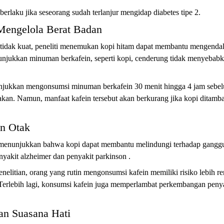
berlaku jika seseorang sudah terlanjur mengidap diabetes tipe 2.
engelola Berat Badan
idak kuat, peneliti menemukan kopi hitam dapat membantu mengendali
unjukkan minuman berkafein, seperti kopi, cenderung tidak menyebabk
unjukkan mengonsumsi minuman berkafein 30 menit hingga 4 jam sebe
an. Namun, manfaat kafein tersebut akan berkurang jika kopi ditambah
n Otak
 menunjukkan bahwa kopi dapat membantu melindungi terhadap ganggu
nyakit alzheimer dan penyakit parkinson .
enelitian, orang yang rutin mengonsumsi kafein memiliki risiko lebih r
Terlebih lagi, konsumsi kafein juga memperlambat perkembangan penya
an Suasana Hati