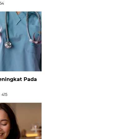
64
Meningkat Pada
415