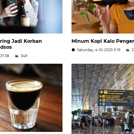
Minum Kopi Kalo Pengen
ring Jadi Korban
edsos
Saturday, 4-10-2025 11:19
2
07:38
349